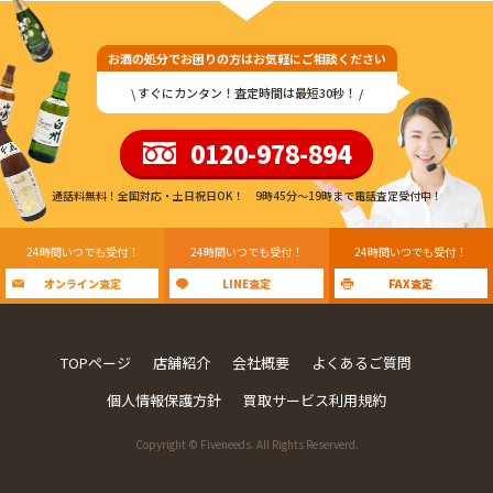
お酒の処分でお困りの方はお気軽にご相談ください
\ すぐにカンタン！査定時間は最短30秒！ /
0120-978-894
通話料無料！全国対応・土日祝日OK！ 9時45分〜19時まで電話査定受付中！
24時間いつでも受付！
24時間いつでも受付！
24時間いつでも受付！
オンライン査定
LINE査定
FAX査定
TOPページ
店舗紹介
会社概要
よくあるご質問
個人情報保護方針
買取サービス利用規約
Copyright © Fiveneeds. All Rights Reserverd.