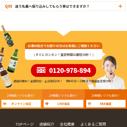
Q03
違う名義へ振り込みしてもらう事はできますか？
お酒の処分でお困りの方はお気軽にご相談ください
\ すぐにカンタン！査定時間は最短30秒！ /
0120-978-894
通話料無料！全国対応・土日祝日OK！ 9時45分〜19時まで電話査定受付中！
24時間いつでも受付！
24時間いつでも受付！
24時間いつでも受付！
オンライン査定
LINE査定
FAX査定
TOPページ
店舗紹介
会社概要
よくあるご質問